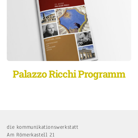
Palazzo Ricchi Programm
Back
To
die kommunikationswerkstatt
Top
Am Römerkastell 21