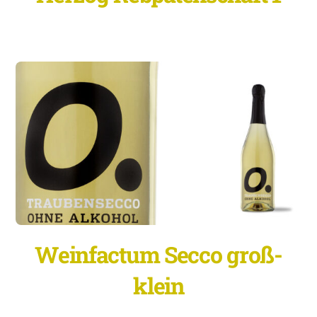
Weinfactum Secco groß-
klein