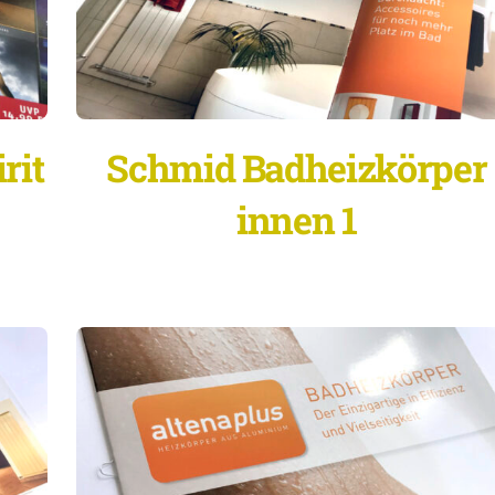
rit
Schmid Badheizkörper
innen 1