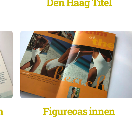
Den Haag Titel
n
Figureoas innen