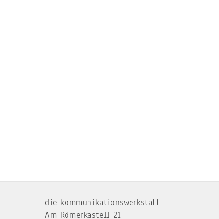
Back
To
die kommunikationswerkstatt
Top
Am Römerkastell 21