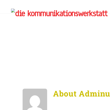
Skip
to
content
Admin
About
Adminu