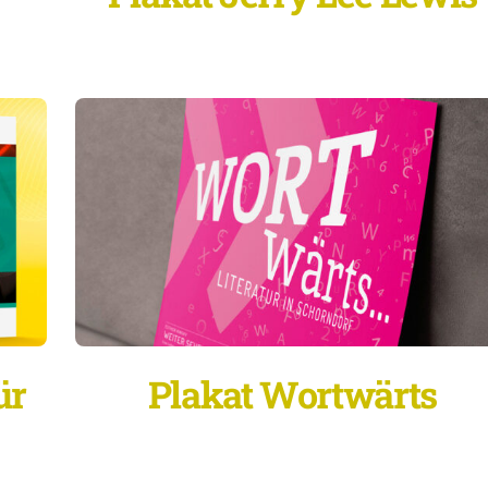
ür
Plakat Wortwärts