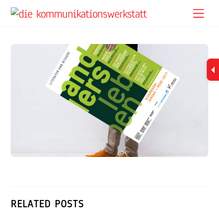
Skip
Me
to
content
RELATED POSTS